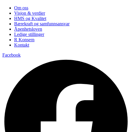
Om oss
Visjon & verdier
HMS og Kvalitet
Bærekraft og samfunnsansvar
Åpenhetsloven
Ledige stillinger
R Konsern
Kontakt
Facebook